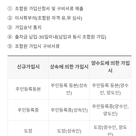
①
조합원 가입신청서 및 구비서류 제출
②
이사회부의(조합원 자격 유,무 심사)
③
가입승낙 통지
④
출자금 납입-30일이내(납입과 동시 조합원 가입)
⑤
조합원 가입시 구비서류
양수도에 의한 가입
신규가입시
상속에 의한 가입시
시
주민등록 등본(상속
주민등록 등본(양수
주민등록등본
인)
인, 양도인)
주민등록증(양수인,
주민등록증
주민등록증(상속인)
양도인)
도장(양수인, 양도
도장
도장(상속인)
인)