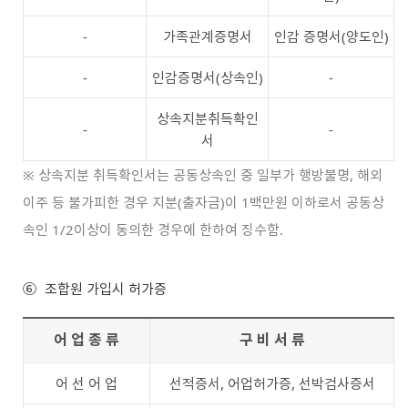
-
가족관계증명서
인감 증명서(양도인)
-
인감증명서(상속인)
-
상속지분취득확인
-
-
서
※ 상속지분 취득확인서는 공동상속인 중 일부가 행방불명, 해외
이주 등 불가피한 경우 지분(출자금)이 1백만원 이하로서 공동상
속인 1/2이상이 동의한 경우에 한하여 징수함.
⑥
조합원 가입시 허가증
어 업 종 류
구 비 서 류
어 선 어 업
선적증서, 어업허가증, 선박검사증서