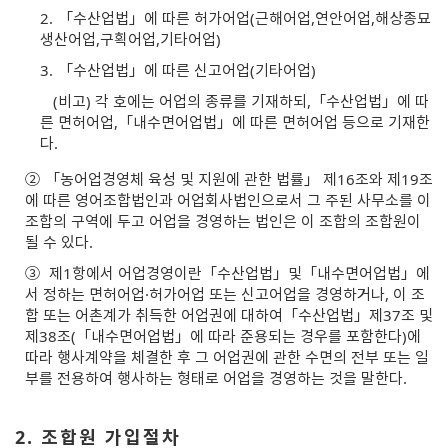
2.
「수산업법」에 따른 허가어업(근해어업,연안어업,해상종묘
생산어업,구획어업,기타어업)
3.
「수산업법」에 따른 신고어업(기타어업)
(비고) 각 호에는 어업의 종류를 기재하되,「수산업법」에 따
른 면허어업,「내수면어업법」에 따른 면허어업 등으로 기재한
다.
②
「농어업경영체 육성 및 지원에 관한 법률」 제16조와 제19조
에 따른 영어조합법인과 어업회사법인으로서 그 주된 사무소를 이
조합의 구역에 두고 어업을 경영하는 법인은 이 조합의 조합원이
될 수 있다.
③
제1항에서 어업경영이란「수산업법」및「내수면어업법」에
서 정하는 면허어업·허가어업 또는 신고어업을 경영하거나, 이 조
합 또는 어촌계가 취득한 어업권에 대하여「수산업법」제37조 및
제38조(「내수면어업법」에 따라 준용되는 경우를 포함한다)에
따라 행사계약을 체결한 후 그 어업권에 관한 수면의 전부 또는 일
부를 전용하여 행사하는 형태로 어업을 경영하는 것을 말한다.
2. 조합원 가입절차