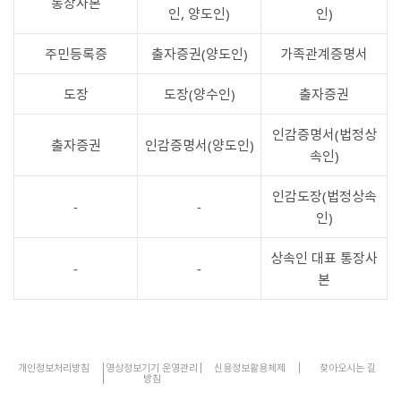
통장사본
인, 양도인)
인)
주민등록증
출자증권(양도인)
가족관계증명서
도장
도장(양수인)
출자증권
인감증명서(법정상
출자증권
인감증명서(양도인)
속인)
인감도장(법정상속
-
-
인)
상속인 대표 통장사
-
-
본
개인정보처리방침
영상정보기기 운영관리
신용정보활용체제
찾아오시는 길
방침