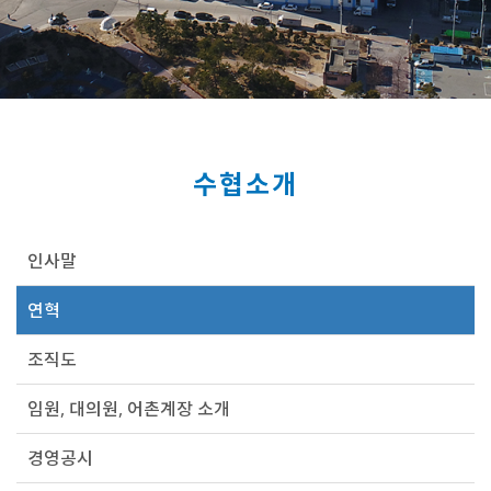
수협소개
인사말
연혁
조직도
임원, 대의원, 어촌계장 소개
경영공시