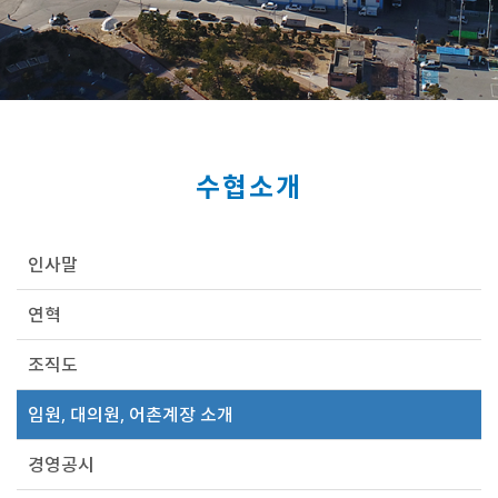
수협소개
인사말
연혁
조직도
임원, 대의원, 어촌계장 소개
경영공시