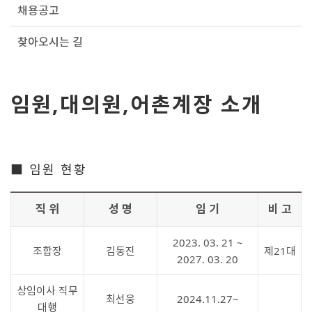
채용공고
찾아오시는 길
임원,대의원,어촌계장 소개
■ 임원 현황
직 위
성 명
임 기
비 고
2023. 03. 21 ~
조합장
김동진
제21대
2027. 03. 20
상임이사 직무
최선웅
2024.11.27~
대행