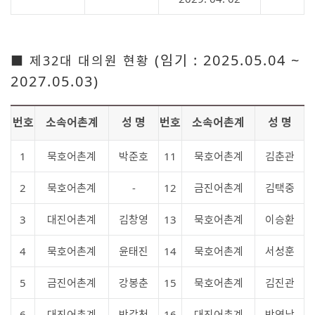
(임기 : 2025.05.04 ~
■ 제32대 대의원 현황
2027.05.03)
번호
소속어촌계
성 명
번호
소속어촌계
성 명
1
묵호어촌계
박준호
11
묵호어촌계
김춘관
2
묵호어촌계
-
12
금진어촌계
김택중
3
대진어촌계
김창영
13
묵호어촌계
이승환
4
묵호어촌계
윤태진
14
묵호어촌계
서성훈
5
금진어촌계
강봉춘
15
묵호어촌계
김진관
6
대진어촌계
박갑천
16
대진어촌계
박영남