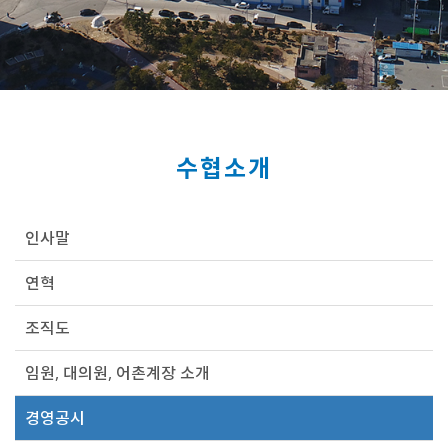
수협소개
인사말
연혁
조직도
임원, 대의원, 어촌계장 소개
경영공시