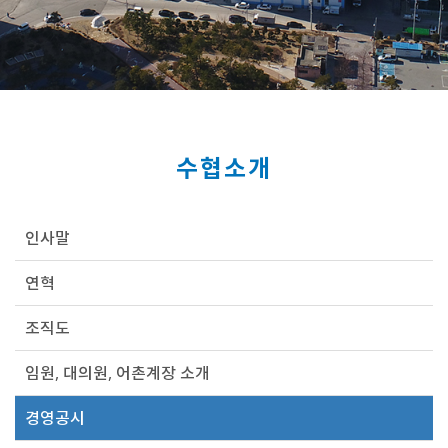
수협소개
인사말
연혁
조직도
임원, 대의원, 어촌계장 소개
경영공시