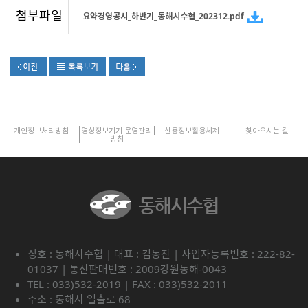
첨부파일
요약경영공시_하반기_동해시수협_202312.pdf
개인정보처리방침
영상정보기기 운영관리
신용정보활용체제
찾아오시는 길
방침
상호 : 동해시수협 | 대표 : 김동진 | 사업자등록번호 : 222-82-
01037 | 통신판매번호 : 2009강원동해-0043
TEL : 033)532-2019 | FAX : 033)532-2011
주소 : 동해시 일출로 68