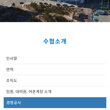
수협소개
인사말
연혁
조직도
임원, 대의원, 어촌계장 소개
경영공시